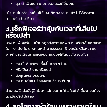
ดูว่าถ้าเพิ่มเบท เกมตอบสนองดีขึ้นไหม
เมื่อมาเล่นจริง เราก็แค่ใช้แผนที่ทดลองมาแล้ว ไม่ได้กดตาม
อารมณ์อย่างเดียว
3. เช็กฟีเจอร์ว่าคุ้มกับเวลาที่เสียไป
หรือเปล่า
บางเกมฟีเจอร์บนหน้าปกดูอลังการ แต่พอเล่นจริงกลับเฉยมาก
ในทางกลับกัน บางเกมหน้าตาธรรมดา ฟีเจอร์ไม่หวือหวา แต่
จ่ายถี่ จ่ายเนียนการทดลองเล่นช่วยให้ตอบตัวเองได้ว่า
เกมนี้ “คุ้มเวลา” ที่จะปั่นยาว ๆ ไหม
ฟรีสปินเข้าง่ายหรือเปล่า
ตัวคูณออกบ่อยไหม
เกมกินดื้อๆ หรือยังพอมีจังหวะคืนทุน
ถ้าเล่นฟรีแล้วยังรู้สึกฝืดๆ ไม่ค่อยทำกำไร ก็จะได้เลี่ยงก่อนที่จะ
เอาเงินจริงไปเสี่ยง
4. ลดโอกาสหัวร้อน เพราะเราเตรียม