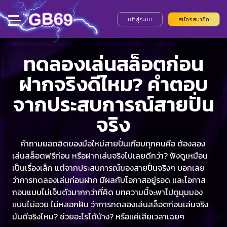
เข้าสู่ระบบ
สมัครสมาชิก
ทดลองเล่นสล็อตก่อน
ฝากจริงดีไหม? คำตอบ
จากประสบการณ์สายปั่น
จริง
คำถามยอดฮิตของมือใหม่สายปั่นเกือบทุกคนคือ ต้องลอง
เล่นสล็อตฟรีก่อน หรือฝากเล่นจริงไปเลยดีกว่า? ฟังดูเหมือน
เป็นเรื่องเล็ก แต่จากประสบการณ์ของสายปั่นจริงๆ บอกเลย
ว่าการทดลองเล่นก่อนฝาก มีผลกับโอกาสอยู่รอด และโอกาส
ถอนแบบไม่เจ็บตัวมากกว่าที่คิด บทความนี้จะพาไปดูมุมมอง
แบบไม่อวย ไม่หลอกฝัน ว่าการทดลองเล่นสล็อตก่อนเล่นจริง
มันดีจริงไหม? ช่วยอะไรได้บ้าง? หรือแค่เสียเวลาเฉยๆ