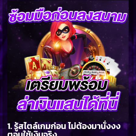
1. รู้สไตล์เกมก่อน ไม่ต้องมานั่งงง
ตอนใช้เงินจริง