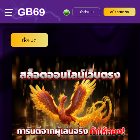
เข้าสู่ระบบ
สมัครสมาชิก
ทั้งหมด