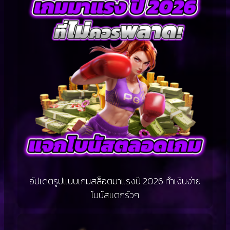
อัปเดตรูปแบบเกมสล็อตมาแรงปี 2026 ทำเงินง่าย
โบนัสแตกรัวๆ