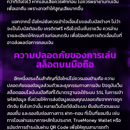
กว่าที่ตั้งใจไว้ หากเล่นเสียควรพักก่อน ไม่ควรพยายามทบเงิน
เพื่อเอาคืน เพราะอาจทำให้สูญเสียมากขึ้น
นอกจากนี้ มือใหม่ยังควรเข้าใจเงื่อนไขของโบนัสต่างๆ ไม่ว่า
จะเป็นโบนัสต้อนรับ เครดิตฟรี หรือโปรโมชั่นรายวัน ควรอ่าน
รายละเอียดให้ครบถ้วนก่อนกดรับ เพื่อป้องกันการติดเงื่อนไขที่
อาจส่งผลต่อการถอนเงิน
ความปลอดภัยของการเล่น
สล็อตบนมือถือ
อีกหนึ่งประเด็นสำคัญที่มือใหม่ไม่ควรมองข้ามคือ ความ
ปลอดภัยของข้อมูลส่วนตัวและธุรกรรมทางการเงิน ปัจจุบันเว็บ
สล็อตออนไลน์บนมือถือที่ได้มาตรฐานจะใช้ระบบ SSL ในการเข้า
รหัสข้อมูล ซึ่งช่วยให้การส่งข้อมูลของคุณปลอดภัยจากการถูก
ดักจับ ยิ่งไปกว่านั้น หลายเว็บไซต์ยังมีระบบ ยืนยันตัวตนแบบ
สองชั้น และรองรับช่องทางการ ฝาก-ถอน ที่เป็นที่ยอมรับ เช่น
การโอนผ่านธนาคารหลักในประเทศ, TrueMoney Wallet หรือ
แม้แต่การชำระเงินผ่าน QR Code เพื่อให้คุณสามารถทำ