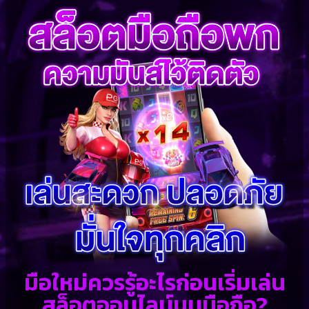
มือใหม่ควรรู้อะไรก่อนเริ่มเล่น
สล็อตออนไลน์บนมือถือ?