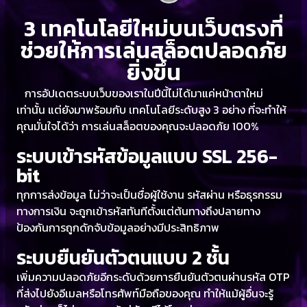
3 เทคโนโลยีใหม่บนเว็บตรงที่
ช่วยให้การเล่นสล็อตปลอดภัย
ยิ่งขึ้น
การอัปเดตระบบเว็บของเราในปีนี้ไม่ได้มาแค่หน้าตาใหม่
เท่านั้น แต่ยังมาพร้อมกับ เทคโนโลยีระดับสูง 3 อย่าง ที่จะทำให้
คุณมั่นใจได้ว่า การเล่นสล็อตของคุณจะปลอดภัย 100%
ระบบเข้ารหัสข้อมูลแบบ SSL 256-
bit
ทุกการส่งข้อมูล ไม่ว่าจะเป็นชื่อผู้ใช้งาน รหัสผ่าน หรือธุรกรรม
ทางการเงิน จะถูกเข้ารหัสทันทีตั้งแต่ต้นทางถึงปลายทาง
ป้องกันการถูกดักจับข้อมูลอย่างมีประสิทธิภาพ
ระบบยืนยันตัวตนแบบ 2 ชั้น
เพิ่มความปลอดภัยอีกระดับด้วยการยืนยันตัวตนผ่านรหัส OTP
ที่ส่งไปยังอีเมลหรือโทรศัพท์มือถือของคุณ ทำให้แม้ผู้อื่นจะรู้