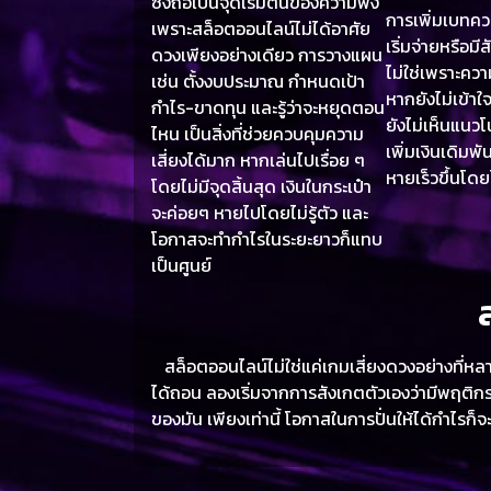
ซึ่งถือเป็นจุดเริ่มต้นของความพัง
การเพิ่มเบทคว
เพราะสล็อตออนไลน์ไม่ได้อาศัย
เริ่มจ่ายหรือ
ดวงเพียงอย่างเดียว การวางแผน
ไม่ใช่เพราะควา
เช่น ตั้งงบประมาณ กำหนดเป้า
หากยังไม่เข้า
กำไร-ขาดทุน และรู้ว่าจะหยุดตอน
ยังไม่เห็นแนวโ
ไหน เป็นสิ่งที่ช่วยควบคุมความ
เพิ่มเงินเดิมพัน
เสี่ยงได้มาก หากเล่นไปเรื่อย ๆ
หายเร็วขึ้นโดย
โดยไม่มีจุดสิ้นสุด เงินในกระเป๋า
จะค่อยๆ หายไปโดยไม่รู้ตัว และ
โอกาสจะทำกำไรในระยะยาวก็แทบ
เป็นศูนย์
สล็อตออนไลน์ไม่ใช่แค่เกมเสี่ยงดวงอย่างที่ห
ได้ถอน ลองเริ่มจากการสังเกตตัวเองว่ามีพฤติกรรม
ของมัน เพียงเท่านี้ โอกาสในการปั่นให้ได้กำไรก็จะเ