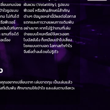
ลี่ยนเกมบ่อย
ผันผวน (Volatility), รูปแบบ
เข้าใจรูปแบบ
ฟีเจอร์ หรือสัญลักษณ์สำคัญ
กม ไม่ทันได้
ต่างๆ ข้อมูลเหล่านี้มีผลต่อโอกาส
รือฟีเจอร์
แตกและการวางแผนการเดิมพัน
ียเงินไปกับการ
อย่างมาก หากไม่รู้ว่าเกมที่เล่น
 แทนที่จะได้
จ่ายแบบไหนหรือมีจังหวะออก
อเนื่อง
โบนัสยังไง ก็เหมือนเข้าไปเสี่ยง
โชคแบบตาบอด โอกาสทำกำไร
จึงยิ่งต่ำลงโดยไม่รู้ตัว
ง
กคุณอยากเปลี่ยนจาก เล่นขาดทุน เป็นเล่นแล้ว
งที่เดิมพัน ศึกษาเกมให้เข้าใจ และเล่นตามจังหวะ