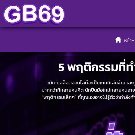
หน้าห
5 พฤติกรรมที่ท
แม้เกมสล็อตออนไลน์จะเป็นเกมที่เล่นง่ายและ
มากกว่าที่หลายคนคิด นักปั่นมือใหม่หลายคนอาจสงส
“พฤติกรรมเล็กๆ” ที่คุณเองอาจไม่รู้ตัวว่ากำลัง