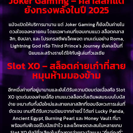
Joker Gaming – คลาสสิกแต่
ยังทรงพลังในปี 2025
แม้จะเปิดให้บริการมานาน แต่ Joker Gaming ก็ยังเป็นค่ายใน
ดวงใจของหลายคน โดยเฉพาะคนที่ชอบเกมแนว สล็อตคลาส
สิก, ยิงปลา, และ โปรเกรสซีฟแจ็คพอต เกมเด่นอย่าง Roma,
Lightning God หรือ Third Prince’s Journey ยังคงเป็นที่
นิยมและสร้างรายได้ให้กับผู้เล่นทั่วเอเชีย
Slot XO – สล็อตค่ายเก๋าที่สาย
หมุนห้ามมองข้าม
อีกหนึ่งค่ายที่อยู่มานานและยังได้รับความนิยมต่อเนื่องคือ Slot
XO จุดเด่นของค่ายนี้คือ เกมแนวสล็อตดั้งเดิมผสมระบบโบนัส
ง่าย เหมาะกับทั้งมือใหม่และสายคลาสสิกที่ชอบจังหวะการเล่นที่
ชัดเจน เกมที่ได้รับความนิยมจากค่ายนี้ ได้แก่ Lucky Panda,
Ancient Egypt, Burning Pearl และ Money Vault ที่มา
พร้อมกับฟีเจอร์โบนัสเข้าไว และแจ็คพอตสะสมในหลายเกม
Slot XO ยังมีชื่อเสียงในเรื่องการจ่ายรางวัลแบบ “ถี่แต่คงที่”