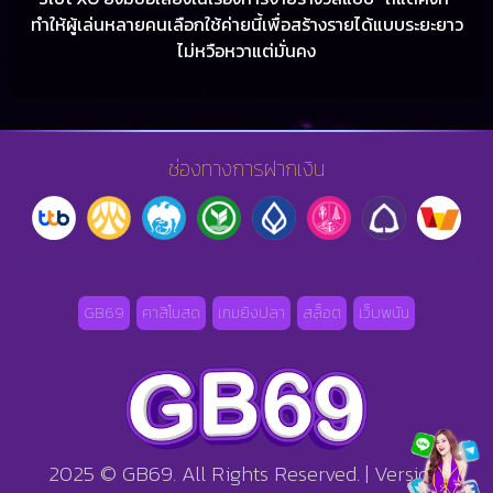
ทำให้ผู้เล่นหลายคนเลือกใช้ค่ายนี้เพื่อสร้างรายได้แบบระยะยาว
ไม่หวือหวาแต่มั่นคง
ช่องทางการฝากเงิน
GB69
คาสิโนสด
เกมยิงปลา
สล็อต
เว็บพนัน
2025 © GB69. All Rights Reserved. | Version: